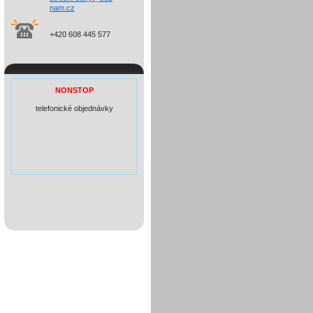
nam.cz
+420 608 445 577
NONSTOP
telefonické objednávky