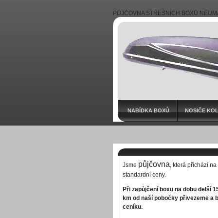
PŮJČOVNA STŘEŠNÍCH BOXŮ NEUMA
NABÍDKA BOXŮ
NOSIČE KO
půjčovna
Jsme
, která přichází na
standardní ceny.
Při zapůjčení boxu na dobu delší 
km od naší pobočky přivezeme a b
ceníku.