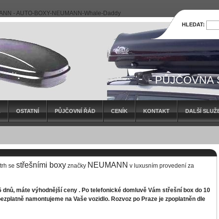
NN - AUTO-BOXY-NEUMANN-Whale-Daddy
HLEDAT:
- PŮJČOVNA
- NEUMANN
L
OSTATNÍ
PŮJČOVNÍ ŘÁD
CENÍK
KONTAKT
DALŠÍ SLUŽ
střešními boxy
NEUMANN
 trh se
značky
v luxusním provedení za
15 dnů, máte výhodnější ceny . Po telefonické domluvě Vám střešní box do 10
ezplatně namontujeme na Vaše vozidlo. Rozvoz po Praze je zpoplatněn dle