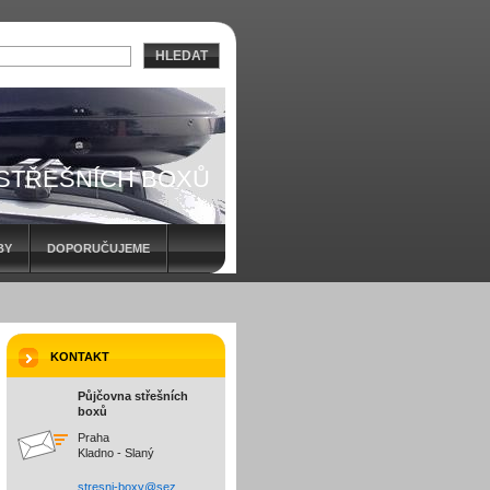
HLEDAT
 STŘEŠNÍCH BOXŮ
BY
DOPORUČUJEME
KONTAKT
Půjčovna střešních
boxů
Praha
Kladno - Slaný
stresni-
boxy@sez