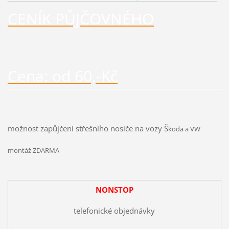
CENÍK PŮJČOVNÉHO
Cena: od 60,-Kč
možnost zapůjčení střešního nosiče na vozy Š
koda a VW
montáž ZDARMA
NONSTOP
telefonické objednávky