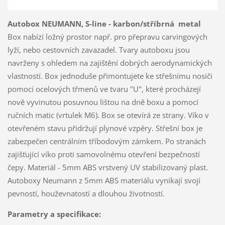
Autobox NEUMANN, S-line - karbon/stříbrná metal
Box nabízí ložný prostor např. pro přepravu carvingových
lyží, nebo cestovních zavazadel. Tvary autoboxu jsou
navrženy s ohledem na zajištění dobrých aerodynamických
vlastností. Box jednoduše přimontujete ke střešnímu nosiči
pomocí ocelových třmenů ve tvaru "U", které procházejí
nově vyvinutou posuvnou lištou na dně boxu a pomocí
ručních matic (vrtulek M6). Box se otevírá ze strany. Víko v
otevřeném stavu přidržují plynové vzpěry. Střešní box je
zabezpečen centrálním tříbodovým zámkem. Po stranách
zajišťující víko proti samovolnému otevření bezpečností
čepy. Materiál - 5mm ABS vrstvený UV stabilizovaný plast.
Autoboxy Neumann z 5mm ABS materiálu vynikají svojí
pevností, houževnatostí a dlouhou životností.
Parametry a specifikace: