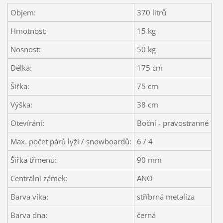
Objem:
370 litrů
Hmotnost:
15 kg
Nosnost:
50 kg
Délka:
175 cm
Šířka:
75 cm
Výška:
38 cm
Otevírání:
Boční - pravostranné
Max. počet párů lyží / snowboardů:
6 / 4
Šířka třmenů:
90 mm
Centrální zámek:
ANO
Barva víka:
stříbrná metalíza
Barva dna:
černá