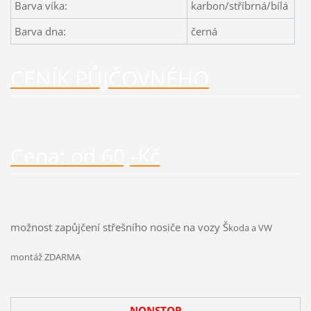
Barva víka:
karbon/stříbrná/bílá
Barva dna:
černá
CENÍK PŮJČOVNÉHO
Cena: od 60,-Kč
možnost zapůjčení střešního nosiče na vozy Š
koda a VW
montáž ZDARMA
NONSTOP