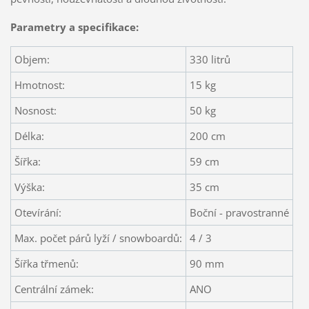
Parametry a specifikace:
Objem:
330 litrů
Hmotnost:
15 kg
Nosnost:
50 kg
Délka:
200 cm
Šířka:
59 cm
Výška:
35 cm
Otevírání:
Boční - pravostranné
Max. počet párů lyží / snowboardů:
4 / 3
Šířka třmenů:
90 mm
Centrální zámek:
ANO