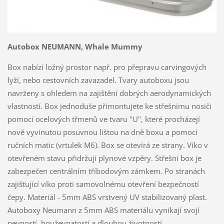
Autobox NEUMANN, Whale Mummy
Box nabízí ložný prostor např. pro přepravu carvingových
lyží, nebo cestovních zavazadel. Tvary autoboxu jsou
navrženy s ohledem na zajištění dobrých aerodynamických
vlastností. Box jednoduše přimontujete ke střešnímu nosiči
pomocí ocelových třmenů ve tvaru "U", které procházejí
nově vyvinutou posuvnou lištou na dně boxu a pomocí
ručních matic (vrtulek M6). Box se otevírá ze strany. Víko v
otevřeném stavu přidržují plynové vzpěry. Střešní box je
zabezpečen centrálním tříbodovým zámkem. Po stranách
zajišťující víko proti samovolnému otevření bezpečností
čepy. Materiál - 5mm ABS vrstvený UV stabilizovaný plast.
Autoboxy Neumann z 5mm ABS materiálu vynikají svojí
pevností, houževnatostí a dlouhou životností.